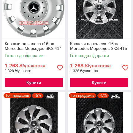
Ковпаки на колеса r16 на
Ковпаки на колеса r16 на
Mercedes Мерседес SKS 414
Mercedes Мерседес SKS 415
Готово до відправки
Готово до відправки
1 268
1 268
₴/упаковка
₴/упаковка
1 328 ₴/упаковка
1 328 ₴/упаковка
Купити
Купити
Топ продажів
–5%
Топ продажів
–5%