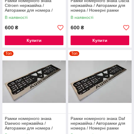
Рамки номерного знака
Рамки номерного знака Dacia
Citroen нержавійка /
нержавійка / Авторамки для
Авторамки для номера /
номера / Номерні рамки
Номерні рамки нержавійка
нержавійка
В наявності
В наявності
600
600
₴
₴
Купити
Купити
Топ
Топ
Рамки номерного знака
Рамки номерного знака Daf
Daewoo нержавійка /
нержавійка / Авторамки для
Авторамки для номера /
номера / Номерні рамки
Номерні рамки нержавійка
нержавійка