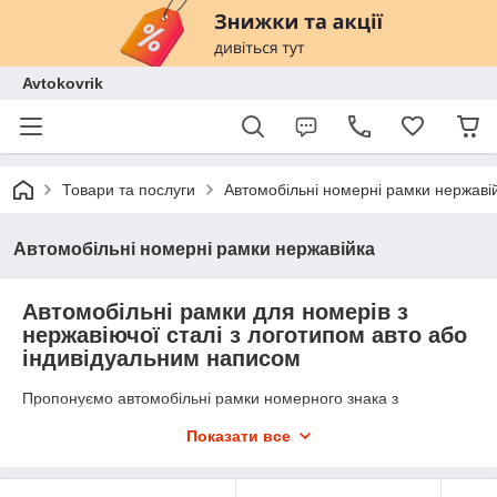
Avtokovrik
Товари та послуги
Автомобільні номерні рамки нержаві
Автомобільні номерні рамки нержавійка
Автомобільні рамки для номерів з
нержавіючої сталі з логотипом авто або
індивідуальним написом
Пропонуємо автомобільні рамки номерного знака з
нержавіючої сталі з можливістю нанесення логотипу
Показати все
автомобіля або будь-якого індивідуального напису.
Виготовляємо рамки під номер авто на замовлення для
легкових автомобілів, кросоверів, позашляховиків та