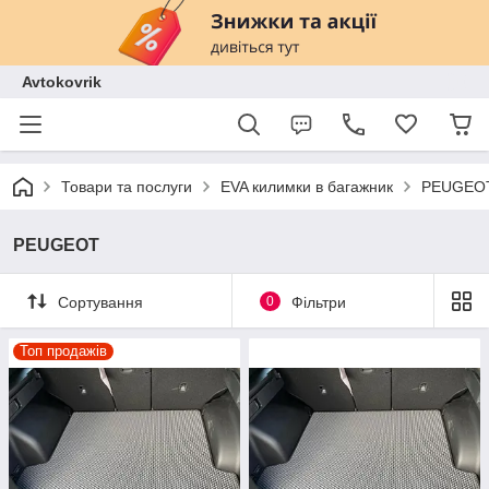
Avtokovrik
Товари та послуги
EVA килимки в багажник
PEUGEO
PEUGEOT
Сортування
0
Фільтри
Топ продажів