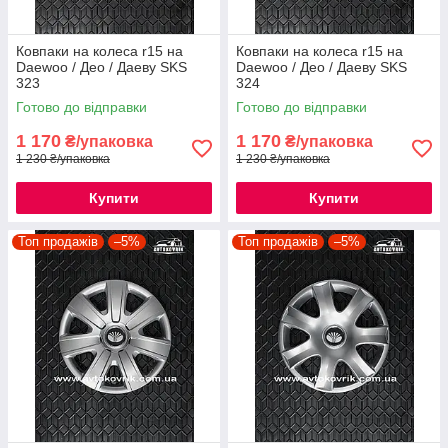
Ковпаки на колеса r15 на
Ковпаки на колеса r15 на
Daewoo / Део / Даеву SKS
Daewoo / Део / Даеву SKS
323
324
Готово до відправки
Готово до відправки
1 170
1 170
₴/упаковка
₴/упаковка
1 230 ₴/упаковка
1 230 ₴/упаковка
Купити
Купити
Топ продажів
–5%
Топ продажів
–5%