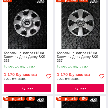
–5%
Топ продажів
–5%
Ковпаки на колеса r15 на
Ковпаки на колеса r15 на
Daewoo / Део / Даеву SKS
Daewoo / Део / Даеву SKS
336
337
Готово до відправки
Готово до відправки
1 170
1 170
₴/упаковка
₴/упаковка
1 230 ₴/упаковка
1 230 ₴/упаковка
Купити
Купити
Топ продажів
–5%
Топ продажів
–5%