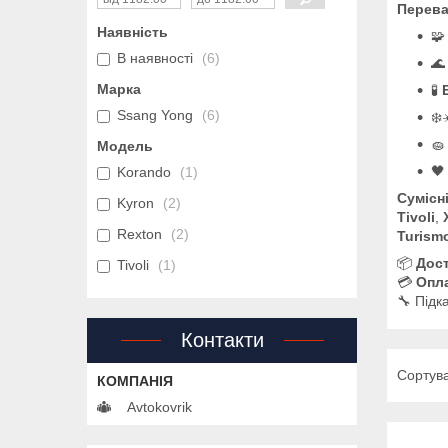
Перева
Наявність

В наявності
6

Марка
🧪
Ssang Yong
6
❄️

Модель

Korando
1
Сумісн
Kyron
2
Tivoli
,
Rexton
2
Turism
📦
Дост
Tivoli
1
💳
Опла
🔧 Під
Контакти
Avtokovrik