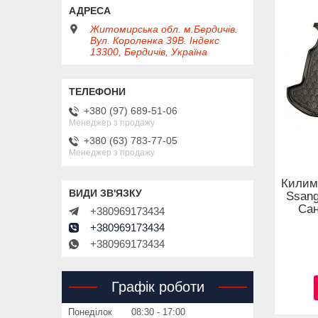
Житомирська обл. м.Бердичів.
Вул. Короленка 39В. Індекс
13300, Бердичів, Україна
+380 (97) 689-51-06
Менеджер з продажу
+380 (63) 783-77-05
Менеджер з продажу
Килим
Ssang
Сан
+380969173434
+380969173434
+380969173434
Графік роботи
Понеділок
08:30
17:00