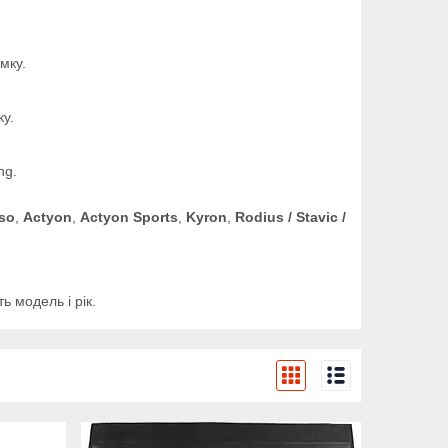
мку.
ку.
ng.
sso
,
Actyon
,
Actyon Sports
,
Kyron
,
Rodius / Stavic /
ь модель і рік.