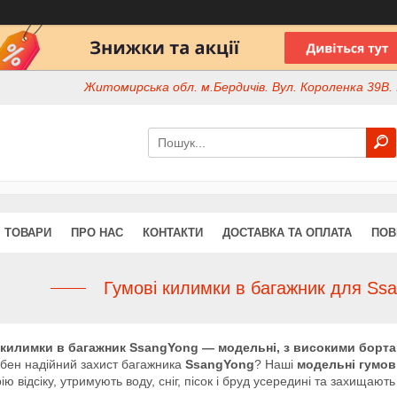
Житомирська обл. м.Бердичів. Вул. Короленка 39В. І
ТОВАРИ
ПРО НАС
КОНТАКТИ
ДОСТАВКА ТА ОПЛАТА
ПОВ
Гумові килимки в багажник для Ssa
 килимки в багажник SsangYong — модельні, з високими бортам
бен надійний захист багажника
SsangYong
? Наші
модельні гумов
ію відсіку, утримують воду, сніг, пісок і бруд усередині та захищають