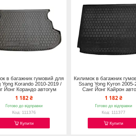
ок в багажник гумовий для
Килимок в багажник гумо
 Yong Korando 2010-2019 /
Ssang Yong Kyron 2005-2
г Йонг Корандо автогум
Санг Йонг Кайрон авт
1 182 ₴
1 182 ₴
Готово до відправки
Готово до відправки
111376
111377
Купити
Купити