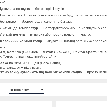
ги:

Ідеальна посадка
— без зазорів і зсувів.

Високі борти + рельєф
— вся волога та бруд залишаються в кили
Без запаху
— безпечно для салону та багажу.
☀️
Стійкі до температур
— не твердіють узимку, не «пливуть» у спе

Легкий догляд
— витрусив або промив водою — і чисто.

Класичний чорний колір
— акуратний вигляд багажника SsangYo
ість:
XLV
,
Korando
(C200/нові),
Rexton
(II/W/Y400),
Rexton Sports / Mu
o
,
Torres
та інші покоління/рестайли.
авка по Україні:
1–2 дні (Нова Пошта)
та:
завдаток + післяплата
кажемо
точну сумісність під ваш рік/комплектацію
— просто назвіт