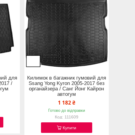
вий для
Килимок в багажник гумовий для
017 /
Ssang Yong Kyron 2005-2017 без
огум
органайзера / Санг Йонг Кайрон
автогум
1 182 ₴
Готово до відправки
111609
Купити