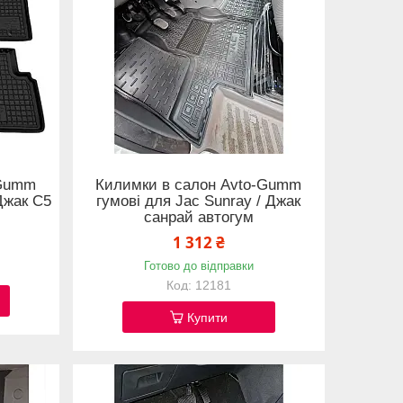
-Gumm
Килимки в салон Avto-Gumm
Джак С5
гумові для Jac Sunray / Джак
санрай автогум
1 312 ₴
Готово до відправки
12181
Купити