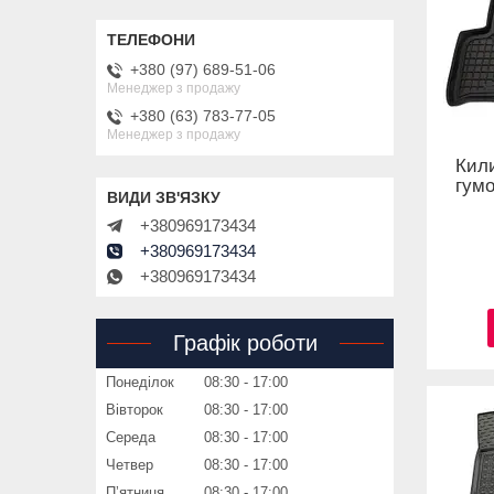
+380 (97) 689-51-06
Менеджер з продажу
+380 (63) 783-77-05
Менеджер з продажу
Кил
гумо
+380969173434
+380969173434
+380969173434
Графік роботи
Понеділок
08:30
17:00
Вівторок
08:30
17:00
Середа
08:30
17:00
Четвер
08:30
17:00
Пʼятниця
08:30
17:00