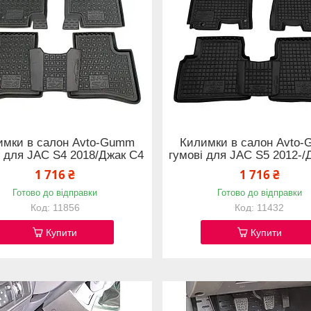
имки в салон Avto-Gumm
Килимки в салон Avto
і для JAC S4 2018/Джак С4
гумові для JAC S5 2012-/
1 716 ₴
1 716 ₴
Готово до відправки
Готово до відправки
11856
11432
Купити
Купити