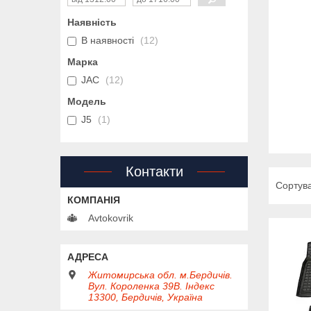
Наявність
В наявності
12
Марка
JAC
12
Модель
J5
1
Контакти
Avtokovrik
Житомирська обл. м.Бердичів.
Вул. Короленка 39В. Індекс
13300, Бердичів, Україна