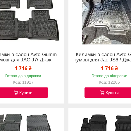
имки в салон Avto-Gumm
Килимки в салон Avto
мові для JAC J7/ Джак
гумові для Jac JS6 / Дж
1 716 ₴
1 716 ₴
Готово до відправки
Готово до відправки
11917
12205
Купити
Купити