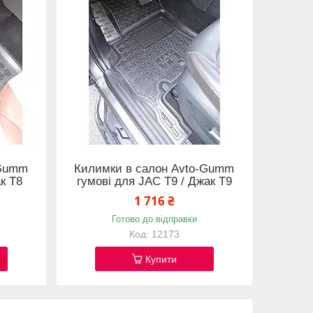
-Gumm
Килимки в салон Avto-Gumm
к Т8
гумові для JAC T9 / Джак Т9
1 716 ₴
Готово до відправки
12173
Купити