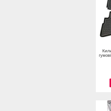
Кил
гумов