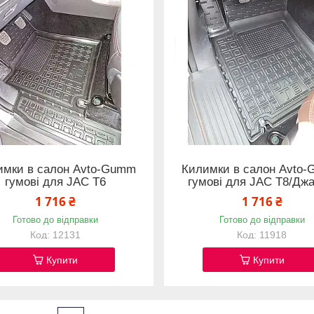
имки в салон Avto-Gumm
Килимки в салон Avto
гумові для JAC T6
гумові для JAC T8/Джа
1 716 ₴
1 716 ₴
Готово до відправки
Готово до відправки
12131
11918
Купити
Купити