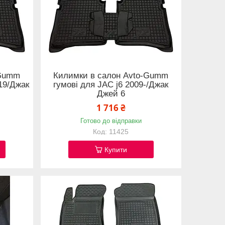
-Gumm
Килимки в салон Avto-Gumm
019/Джак
гумові для JAC j6 2009-/Джак
Джей 6
1 716 ₴
Готово до відправки
11425
Купити