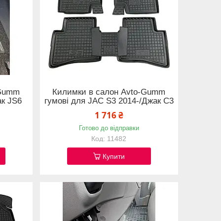
-Gumm
Килимки в салон Avto-Gumm
ак JS6
гумові для JAC S3 2014-/Джак С3
1 716 ₴
Готово до відправки
11482
Купити