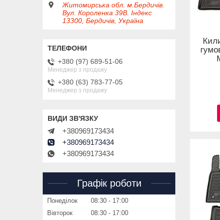
Житомирська обл. м.Бердичів.
Вул. Короленка 39В. Індекс
13300, Бердичів, Україна
Кил
гумо
+380 (97) 689-51-06
Менеджер з продажу
+380 (63) 783-77-05
Менеджер з продажу
+380969173434
+380969173434
+380969173434
Графік роботи
Понеділок
08:30
17:00
Вівторок
08:30
17:00