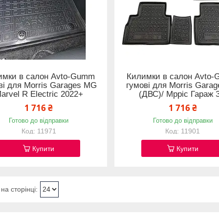
имки в салон Avto-Gumm
Килимки в салон Avto
ві для Morris Garages MG
гумові для Morris Gara
arvel R Electric 2022+
(ДВС)/ Мрріс Гараж 
1 716 ₴
1 716 ₴
Готово до відправки
Готово до відправки
11971
11901
Купити
Купити