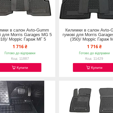
имки в салон Avto-Gumm
Килимки в салон Avto
і для Morris Garages MG 5
гумові для Morris Garag
018)/ Морріс Гараж МГ 5
(350)/ Морріс Гараж 
1 716 ₴
1 716 ₴
Готово до відправки
Готово до відправки
11887
11429
Купити
Купити