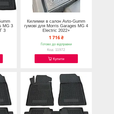
-Gumm
Килимки в салон Avto-Gumm
es MG 3
гумові для Morris Garages MG 4
Г 3
Electric 2022+
1 716 ₴
Готово до відправки
11972
Купити