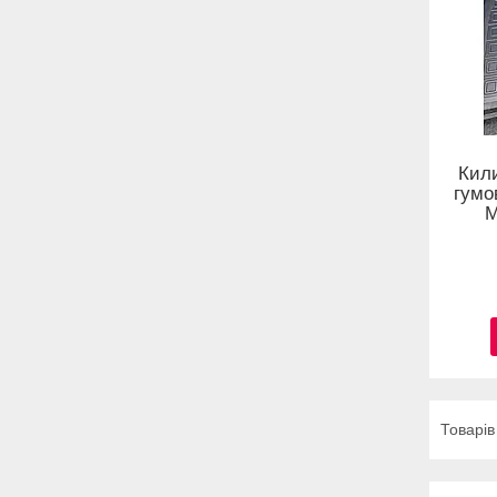
Кил
гумо
M