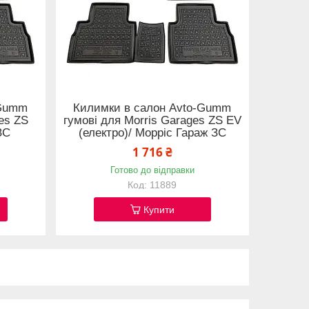
-Gumm
Килимки в салон Avto-Gumm
ges ZS
гумові для Morris Garages ZS EV
ЗС
(електро)/ Морріс Гараж ЗС
1 716 ₴
Готово до відправки
11889
Купити