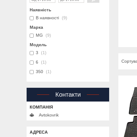
Наявність
В наявності
9
Марка
MG
9
Модель
3
1
6
1
350
1
Контакти
Avtokovrik