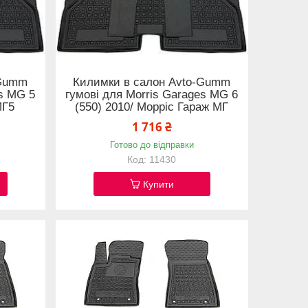
-Gumm
Килимки в салон Avto-Gumm
es MG 5
гумові для Morris Garages MG 6
МГ5
(550) 2010/ Морріс Гараж МГ
1 716 ₴
Готово до відправки
11430
Купити