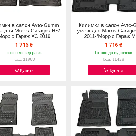
имки в салон Avto-Gumm
Килимки в салон Avto
ві для Morris Garages HS/
гумові для Morris Garag
Морріс Гараж ХС 2019
2011-/Морріс Гараж М
1 716 ₴
1 716 ₴
Готово до відправки
Готово до відправки
11888
11428
Купити
Купити