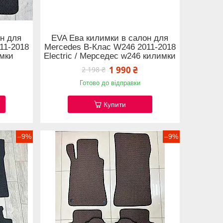
н для
EVA Ева килимки в салон для
11-2018
Mercedes B-Клас W246 2011-2018
имки
Electric / Мерседес w246 килимки
1 990 ₴
2 198 ₴
Готово до відправки
Купити
–9%
–9%