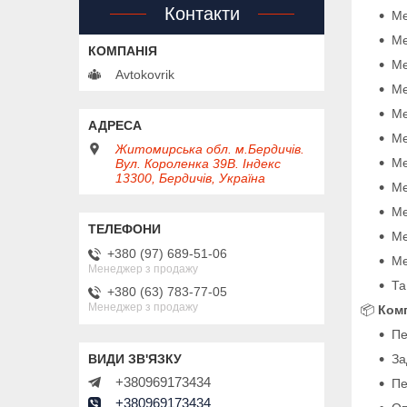
Контакти
Me
Me
Me
Avtokovrik
Me
Me
Me
Житомирська обл. м.Бердичів.
Me
Вул. Короленка 39В. Індекс
13300, Бердичів, Україна
Me
Me
Me
+380 (97) 689-51-06
Me
Менеджер з продажу
Та
+380 (63) 783-77-05
Менеджер з продажу
📦
Комп
Пе
За
+380969173434
Пе
+380969173434