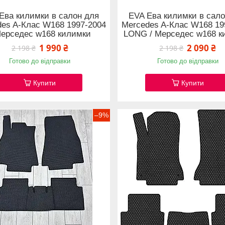
Ева килимки в салон для
EVA Ева килимки в сало
des A-Клас W168 1997-2004
Mercedes A-Клас W168 19
Мерседес w168 килимки
LONG / Мерседес w168 к
1 990 ₴
2 090 ₴
2 198 ₴
2 198 ₴
Готово до відправки
Готово до відправки
Купити
Купити
–9%