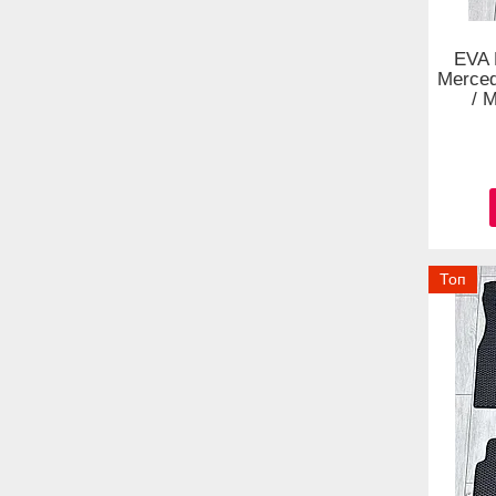
EVA 
Merce
/ 
Топ