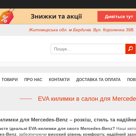
Житомирська обл. м.Бердичів. Вул. Короленка 39В. І
ТОВАРИ
ПРО НАС
КОНТАКТИ
ДОСТАВКА ТА ОПЛАТА
ПОВ
EVA килимки в салон для Mercede
илимки для Mercedes-Benz – розкіш, стиль та надійни
єте ідеальні EVA-килимки для свого Mercedes-Benz?
Наші авто
es-Benz
, забезпечуючи
високий рівень комфорту, надійний зах