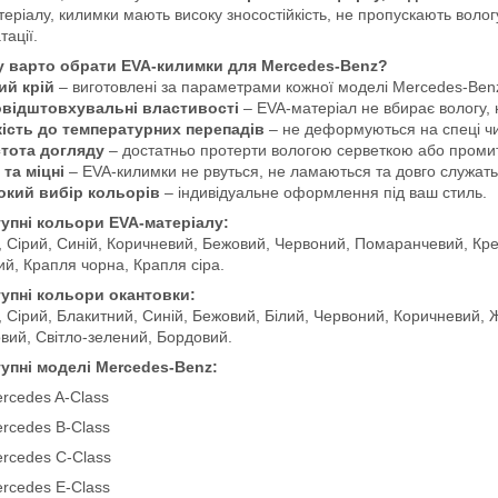
еріалу, килимки мають високу зносостійкість, не пропускають волог
тації.
 варто обрати EVA-килимки для Mercedes-Benz?
ий крій
– виготовлені за параметрами кожної моделі Mercedes-Ben
відштовхувальні властивості
– EVA-матеріал не вбирає вологу, 
кість до температурних перепадів
– не деформуються на спеці чи
тота догляду
– достатньо протерти вологою серветкою або проми
 та міцні
– EVA-килимки не рвуться, не ламаються та довго служать
кий вибір кольорів
– індивідуальне оформлення під ваш стиль.
упні кольори EVA-матеріалу:
 Сірий, Синій, Коричневий, Бежовий, Червоний, Помаранчевий, Кре
й, Крапля чорна, Крапля сіра.
упні кольори окантовки:
 Сірий, Блакитний, Синій, Бежовий, Білий, Червоний, Коричневий, 
вий, Світло-зелений, Бордовий.
упні моделі Mercedes-Benz:
rcedes A-Class
rcedes B-Class
rcedes C-Class
rcedes E-Class