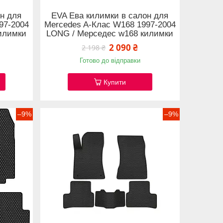
н для
EVA Ева килимки в салон для
97-2004
Mercedes A-Клас W168 1997-2004
илимки
LONG / Мерседес w168 килимки
2 090 ₴
2 198 ₴
Готово до відправки
Купити
–9%
–9%