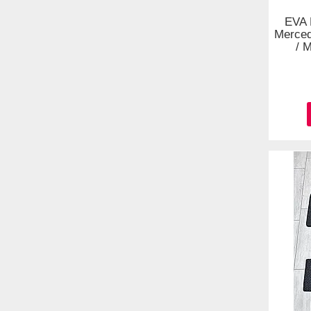
EVA 
Merce
/ 