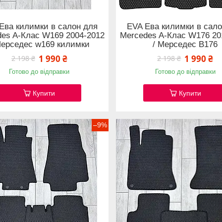
Ева килимки в салон для
EVA Ева килимки в сало
des A-Клас W169 2004-2012
Mercedes A-Клас W176 20
Мерседес w169 килимки
/ Мерседес В176
1 990 ₴
1 990 ₴
2 198 ₴
2 198 ₴
Готово до відправки
Готово до відправки
Купити
Купити
–9%