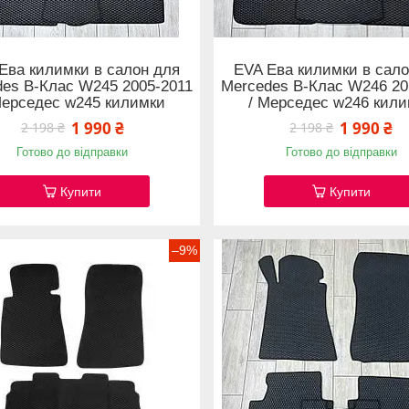
Ева килимки в салон для
EVA Ева килимки в сало
des B-Клас W245 2005-2011
Mercedes B-Клас W246 20
Мерседес w245 килимки
/ Мерседес w246 кил
1 990 ₴
1 990 ₴
2 198 ₴
2 198 ₴
Готово до відправки
Готово до відправки
Купити
Купити
–9%