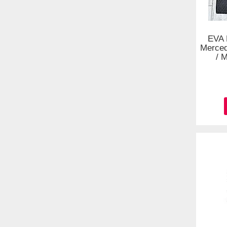
EVA 
Merce
/ 