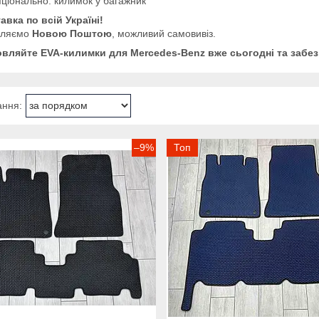
ціонально: килимок у багажник
авка по всій Україні!
вляємо
Новою Поштою
, можливий самовивіз.
вляйте EVA-килимки для Mercedes-Benz вже сьогодні та забез
–9%
Топ