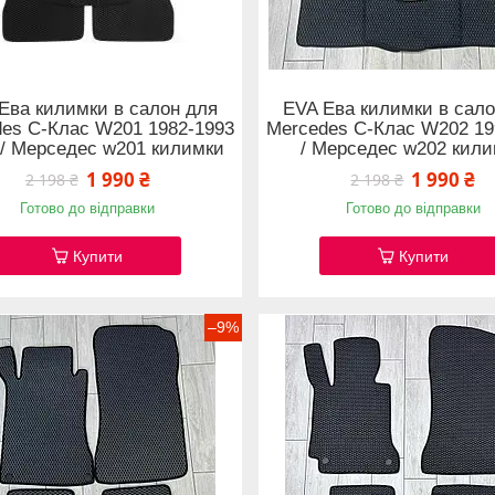
Ева килимки в салон для
EVA Ева килимки в сало
es C-Клас W201 1982-1993
Mercedes C-Клас W202 19
 / Мерседес w201 килимки
/ Мерседес w202 кил
1 990 ₴
1 990 ₴
2 198 ₴
2 198 ₴
Готово до відправки
Готово до відправки
Купити
Купити
–9%