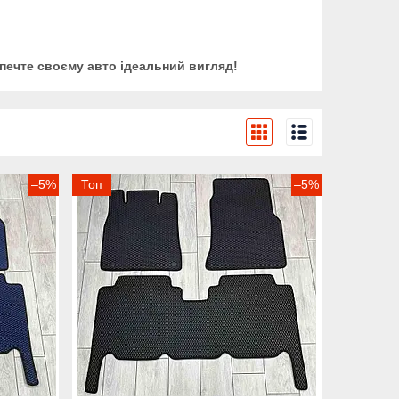
печте своєму авто ідеальний вигляд!
–5%
Топ
–5%