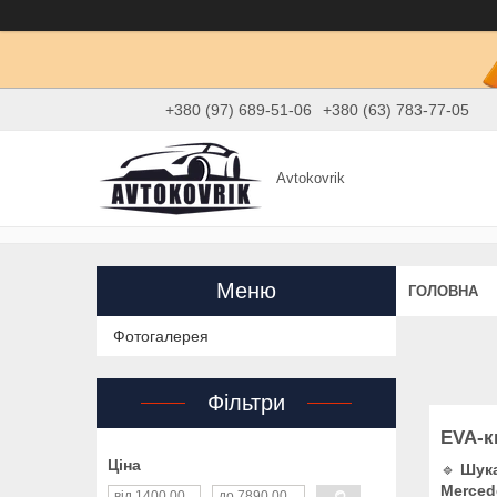
+380 (97) 689-51-06
+380 (63) 783-77-05
Avtokovrik
ГОЛОВНА
Фотогалерея
Фільтри
EVA-к
Ціна
🔹
Шука
Merced