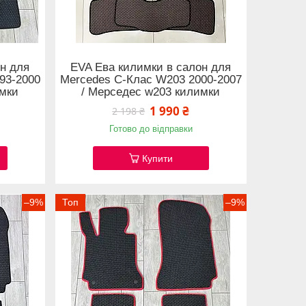
н для
EVA Ева килимки в салон для
93-2000
Mercedes C-Клас W203 2000-2007
имки
/ Мерседес w203 килимки
1 990 ₴
2 198 ₴
Готово до відправки
Купити
–9%
Топ
–9%