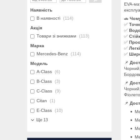
EVA-мат
експлуа
Наявність
В наявності
114
🚗
Чому
✅
Точн
Акція
✅
Водо
Товари зі знижками
113
✅
Стій
✅
Прос
Марка
✅
Легкі
Mercedes-Benz
114
✅
Широ
📌
Дост
Модель
Чорний,
A-Class
6
Бордови
B-Class
3
📌
Дост
Чорний,
C-Class
9
Фіолето
Citan
1
📌
Дост
E-Class
10
Me
Me
Ще 13
Me
Me