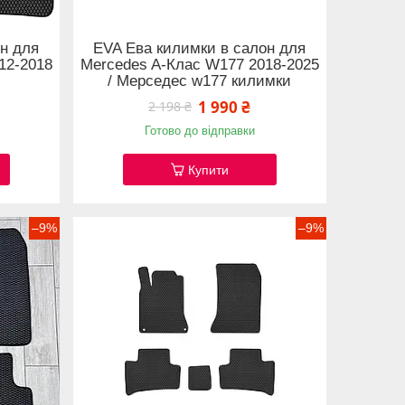
н для
EVA Ева килимки в салон для
12-2018
Mercedes A-Клас W177 2018-2025
/ Мерседес w177 килимки
1 990 ₴
2 198 ₴
Готово до відправки
Купити
–9%
–9%