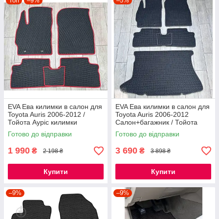
Топ
–9%
–5%
EVA Ева килимки в салон для
EVA Ева килимки в салон для
Toyota Auris 2006-2012 /
Toyota Auris 2006-2012
Тойота Ауріс килимки
Салон+багажник / Тойота
Ауріс килимки
Готово до відправки
Готово до відправки
1 990
3 690
₴
₴
2 198 ₴
3 898 ₴
Купити
Купити
–9%
–9%