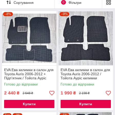
Сортування
0
Фільтри
–8%
–9%
EVA Ева килимки в салон для
EVA Ева килимки в салон для
Toyota Auris 2006-2012 +
Toyota Auris 2006-2012 /
Підп'ятник / Тойота Ауріс
Тойота Ауріс килимки
килимки
Готово до відправки
Готово до відправки
2 440
1 990
₴
₴
2 648 ₴
2 198 ₴
Купити
Купити