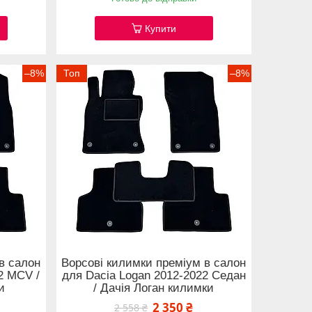
Купити
–8%
Топ
–8%
в салон
Ворсові килимки преміум в салон
2 MCV /
для Dacia Logan 2012-2022 Седан
и
/ Дачія Логан килимки
2 350 ₴
2 558 ₴