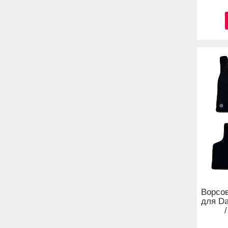
Ворсов
для Da