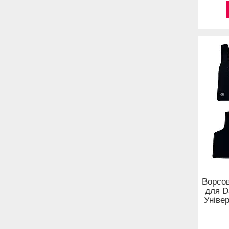
Ворсов
для D
Уніве