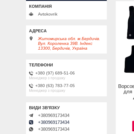
Avtokovrik
Житомирська обл. м.Бердичів.
Вул. Короленка 39В. Індекс
13300, Бердичів, Україна
+380 (97) 689-51-06
Менеджер з продажу
+380 (63) 783-77-05
Ворсов
Менеджер з продажу
для 
+380969173434
+380969173434
+380969173434