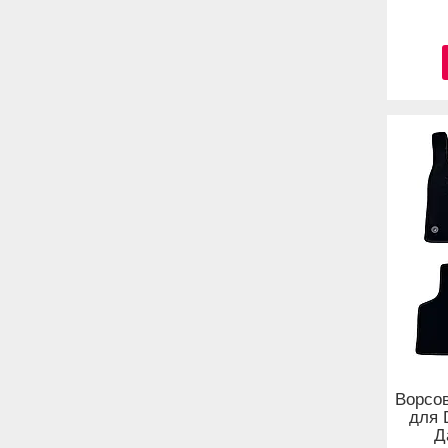
Ворсов
для 
Д