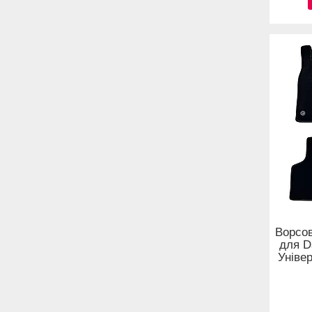
Ворсов
для D
Уніве