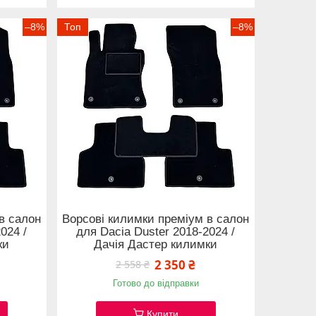
–8%
Топ
–8%
в салон
Ворсові килимки преміум в салон
024 /
для Dacia Duster 2018-2024 /
ки
Дачія Дастер килимки
2 350 ₴
2 558 ₴
Готово до відправки
Купити