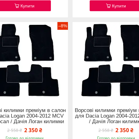
Купити
Купити
–8%
і килимки преміум в салон
Ворсові килимки преміум 
acia Logan 2004-2012 MCV
для Dacia Logan 2004-201
рсал / Дачія Логан килимки
/ Дачія Логан килим
2 350 ₴
2 350 ₴
2 558 ₴
2 558 ₴
Готово до відправки
Готово до відправки