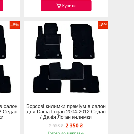
Купити
–8%
–8%
в салон
Ворсові килимки преміум в салон
2 Седан
для Dacia Logan 2004-2012 Седан
ки
/ Дачія Логан килимки
2 350 ₴
2 558 ₴
Готово до відправки