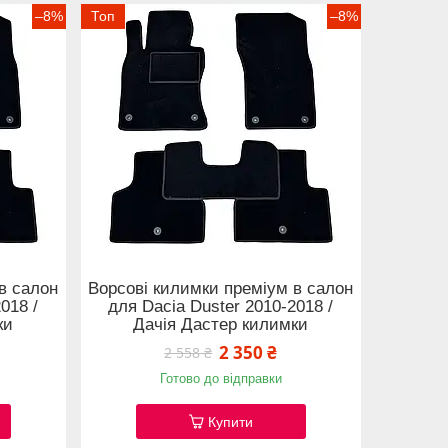
–8%
Топ
–8%
в салон
Ворсові килимки преміум в салон
018 /
для Dacia Duster 2010-2018 /
ки
Дачія Дастер килимки
2 350 ₴
2 558 ₴
Готово до відправки
Купити