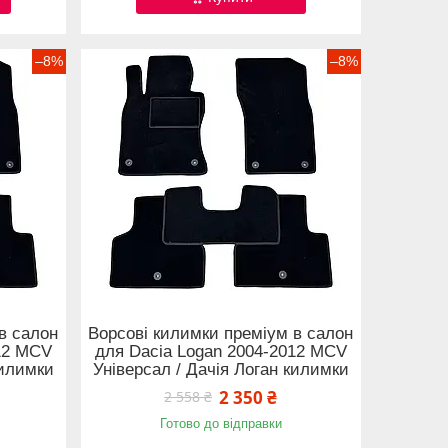
–8%
–8%
в салон
Ворсові килимки преміум в салон
12 MCV
для Dacia Logan 2004-2012 MCV
килимки
Універсал / Дачія Логан килимки
2 350 ₴
2 558 ₴
Готово до відправки