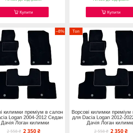
Купити
Купити
–8%
Топ
і килимки преміум в салон
Ворсові килимки преміум 
cia Logan 2004-2012 Седан
для Dacia Logan 2012-202
/ Дачія Логан килимки
Дачія Логан килимк
2 350 ₴
2 350 ₴
2 558 ₴
2 558 ₴