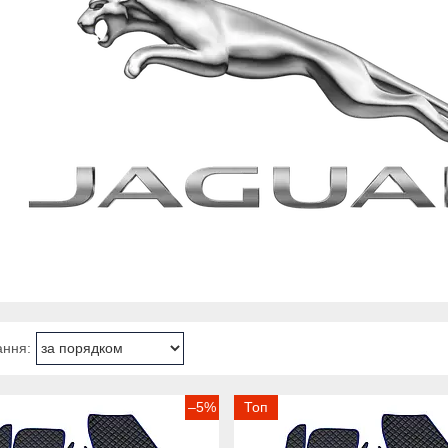
–5%
Топ