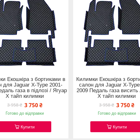
ки Екошкіра з бортиками в
Килимки Екошкіра з борт
н для Jaguar X-Type 2001-
салон для Jaguar X-Type
даль газа в підлозі / Ягуар
2009 Педаль газа висить 
Х тайп килимки
Х тайп килимки
3 750 ₴
3 750 ₴
3 958 ₴
3 958 ₴
Готово до відправки
Готово до відправки
Купити
Купити