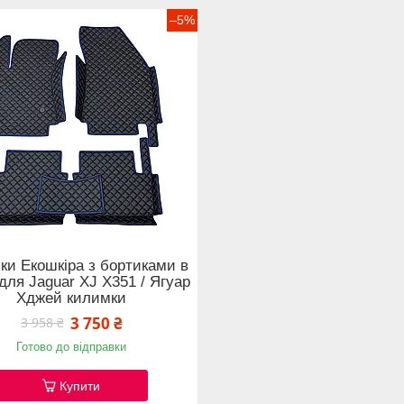
–5%
ки Екошкіра з бортиками в
для Jaguar XJ X351 / Ягуар
Хджей килимки
3 750 ₴
3 958 ₴
Готово до відправки
Купити