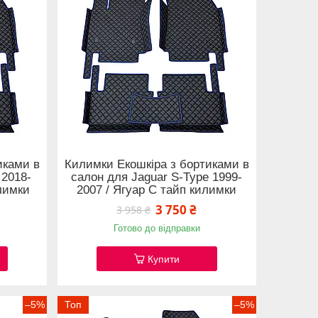
иками в
Килимки Екошкіра з бортиками в
 2018-
салон для Jaguar S-Type 1999-
илимки
2007 / Ягуар С тайп килимки
3 750 ₴
3 958 ₴
Готово до відправки
Купити
–5%
Топ
–5%