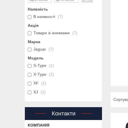
Наявність
В наявності
7
Акція
Товари зі знижками
7
Марка
Jaguar
7
Модель
S-Type
1
X-Type
2
XF
1
XJ
1
Контакти