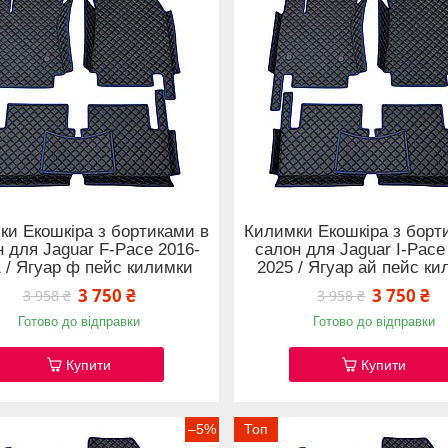
ки Екошкіра з бортиками в
Килимки Екошкіра з борт
 для Jaguar F-Pace 2016-
салон для Jaguar I-Pace
 / Ягуар ф пейс килимки
2025 / Ягуар ай пейс к
3 750 ₴
3 750 ₴
3 958 ₴
3 958 ₴
Готово до відправки
Готово до відправки
Купити
Купити
–5%
Топ