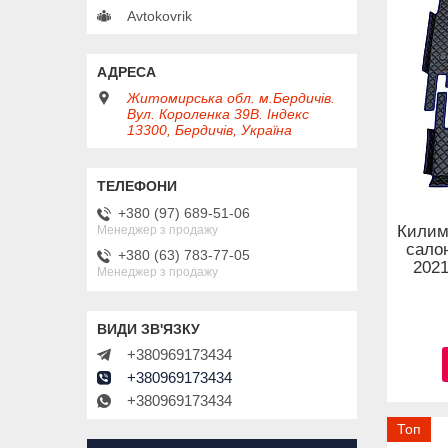
Avtokovrik
Житомирська обл. м.Бердичів.
Вул. Короленка 39В. Індекс
13300, Бердичів, Україна
+380 (97) 689-51-06
Килим
Менеджер з продажу
салон
+380 (63) 783-77-05
2021
Менеджер з продажу
+380969173434
+380969173434
+380969173434
Топ