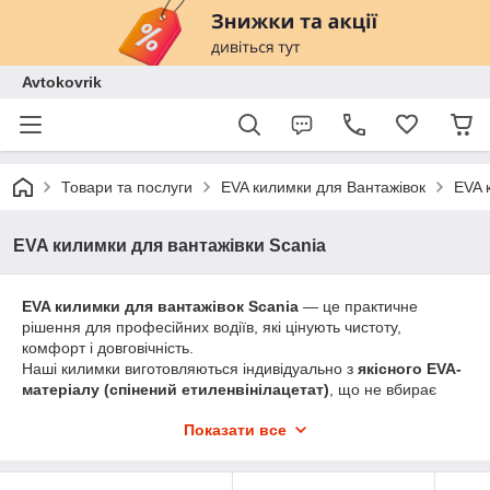
Avtokovrik
Товари та послуги
EVA килимки для Вантажівок
EVA 
EVA килимки для вантажівки Scania
EVA килимки для вантажівок Scania
— це практичне
рішення для професійних водіїв, які цінують чистоту,
комфорт і довговічність.
Наші килимки виготовляються індивідуально з
якісного EVA-
матеріалу (спінений етиленвінілацетат)
, що не вбирає
вологу, не має запаху й відмінно тримає форму навіть після
Показати все
тисяч кілометрів у дорозі.
Переваги EVA килимків Scania: