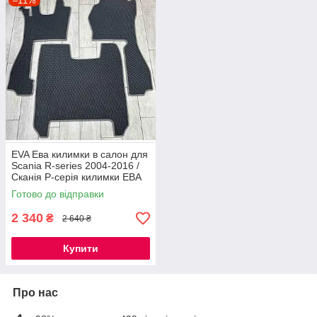
–11%
EVA килимки Scania, ЕВА коврики Scania, автокилимки Scania
Trucks, EVA килимки для фур Scania, Scania R, Scania S,
Scania G, Scania P, Scania Streamline, Scania NextGen, Scania
T-Series, EVA коврики кабіна Scania, автоковрики Scania
купити, EVA килимки Scania Україна, преміум EVA килимки
Scania, індивідуальні EVA килимки Scania, килимки Scania з
бортиками.
EVA Ева килимки в салон для
Scania R-series 2004-2016 /
Сканія Р-серія килимки ЕВА
Готово до відправки
2 340
₴
2 640 ₴
Купити
Про нас