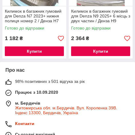
Килимок в багажник гумовий
Килимок в багажник гумовий
для Denza N7 2023+ нижня
для Denza N9 2025+ 6 місць з
полиця номер 2 / Денза Н7
двух частин / Денза Н9
автокилимки в багажник
автокилимки в багажник
Готово до відправки
Готово до відправки
автогум
автогум
1 182
2 364
₴
₴
Купити
Купити
Про нас
98% позитивних з 501 відгука за рік
Працює з 10.09.2020
м. Бердичів
Житомирська обл. м.Бердичів. Вул. Короленка 39В.
Індекс 13300, Бердичів, Україна
Контакти
Сьогодні вихідний