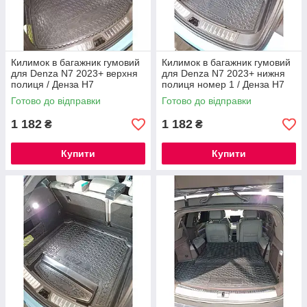
Килимок в багажник гумовий
Килимок в багажник гумовий
для Denza N7 2023+ верхня
для Denza N7 2023+ нижня
полиця / Денза Н7
полиця номер 1 / Денза Н7
автокилимки в багажник
автокилимки в багажник
Готово до відправки
Готово до відправки
автогум
автогум
1 182
1 182
₴
₴
Купити
Купити