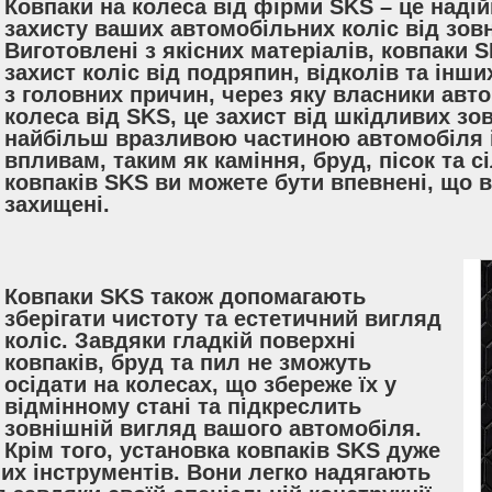
Ковпаки на колеса від фірми SKS – це наді
захисту ваших автомобільних коліс від зов
Виготовлені з якісних матеріалів, ковпаки
захист коліс від подряпин, відколів та ін
з головних причин, через яку власники авт
колеса від SKS, це захист від шкідливих зо
найбільш вразливою частиною автомобіля і
впливам, таким як каміння, бруд, пісок та с
ковпаків SKS ви можете бути впевнені, що 
захищені.
Ковпаки SKS також допомагають
зберігати чистоту та естетичний вигляд
коліс. Завдяки гладкій поверхні
ковпаків, бруд та пил не зможуть
осідати на колесах, що збереже їх у
відмінному стані та підкреслить
зовнішній вигляд вашого автомобіля.
Крім того, установка ковпаків SKS дуже
них інструментів. Вони легко надягають