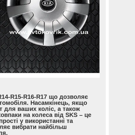
 R14-R15-R16-R17 що дозволяє
томобіля. Насамкінець, якщо
т для ваших коліс, а також
 ковпаки на колеса від SKS – це
прості у використанні та
оляє вибрати найбільш
ля.