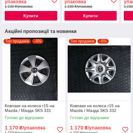
упаковка
упаковка
упа
1 230 ₴/упаковка
1 230 ₴/упаковка
1 230
Купити
Купити
Акційні пропозиції та новинки
Топ продажів
–5%
Топ продажів
–5%
Ковпаки на колеса r15 на
Ковпаки на колеса r15 на
Mazda / Мазда SKS 331
Mazda / Мазда SKS 332
Готово до відправки
Готово до відправки
1 170
1 170
₴/упаковка
₴/упаковка
1 230 ₴/упаковка
1 230 ₴/упаковка