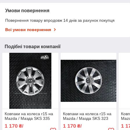
Умови повернення
Повернення товару впродовж 14 днів за рахунок покупця
Всі умови повернення
Подібні товари компанії
Ковпаки на колеса r15 на
Ковпаки на колеса r15 на
Ковп
Mazda / Мазда SKS 335
Mazda / Мазда SKS 323
Mazd
1 170
1 170
1 1
₴/
₴/