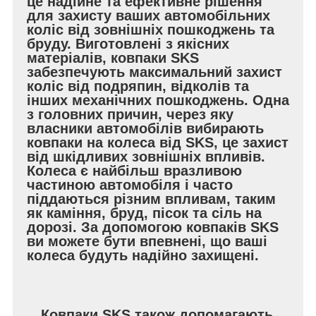
це надійне та ефективне рішення
для захисту ваших автомобільних
коліс від зовнішніх пошкоджень та
бруду. Виготовлені з якісних
матеріалів, ковпаки SKS
забезпечують максимальний захист
коліс від подряпин, відколів та
інших механічних пошкоджень. Одна
з головних причин, через яку
власники автомобілів вибирають
ковпаки на колеса від SKS, це захист
від шкідливих зовнішніх впливів.
Колеса є найбільш вразливою
частиною автомобіля і часто
піддаються різним впливам, таким
як каміння, бруд, пісок та сіль на
дорозі. За допомогою ковпаків SKS
ви можете бути впевнені, що ваші
колеса будуть надійно захищені.
Ковпаки SKS також допомагають