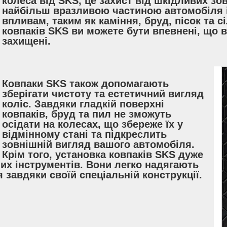
колеса від SKS, це захист від шкідливих зо
найбільш вразливою частиною автомобіля і
впливам, таким як каміння, бруд, пісок та с
ковпаків SKS ви можете бути впевнені, що 
захищені.
Ковпаки SKS також допомагають
зберігати чистоту та естетичний вигляд
коліс. Завдяки гладкій поверхні
ковпаків, бруд та пил не зможуть
осідати на колесах, що збереже їх у
відмінному стані та підкреслить
зовнішній вигляд вашого автомобіля.
Крім того, установка ковпаків SKS дуже
них інструментів. Вони легко надягають
 завдяки своїй спеціальній конструкції.