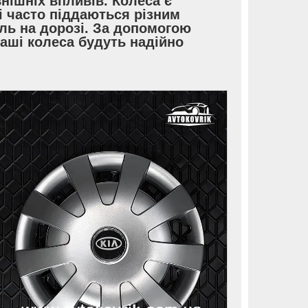
внішніх впливів. Колеса є
 часто піддаються різним
іль на дорозі. За допомогою
ваші колеса будуть надійно