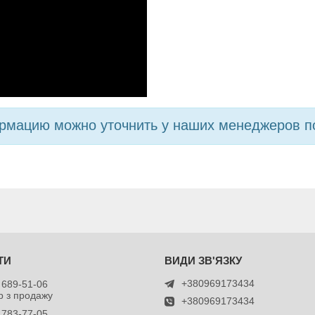
мацию можно уточнить у наших менеджеров по 
+380969173434
 689-51-06
 з продажу
+380969173434
 783-77-05