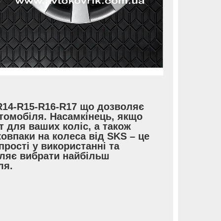
 R14-R15-R16-R17 що дозволяє
томобіля. Насамкінець, якщо
т для ваших коліс, а також
 ковпаки на колеса від SKS – це
прості у використанні та
оляє вибрати найбільш
ля.