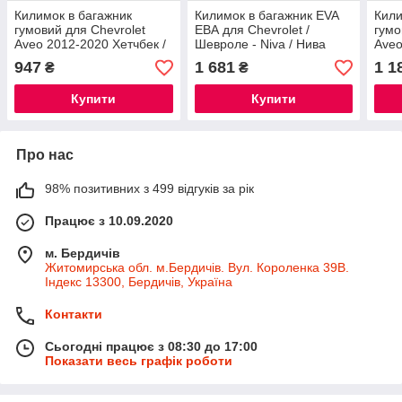
Килимок в багажник
Килимок в багажник EVA
Кили
гумовий для Chevrolet
ЕВА для Chevrolet /
гумо
Aveo 2012-2020 Хетчбек /
Шевроле - Niva / Нива
Aveo
Шевролет Авео автогум
2123 2002+
Шевр
947
1 681
1 1
₴
₴
Купити
Купити
Про нас
98% позитивних з 499 відгуків за рік
Працює з 10.09.2020
м. Бердичів
Житомирська обл. м.Бердичів. Вул. Короленка 39В.
Індекс 13300, Бердичів, Україна
Контакти
Сьогодні працює з 08:30 до 17:00
Показати весь графік роботи