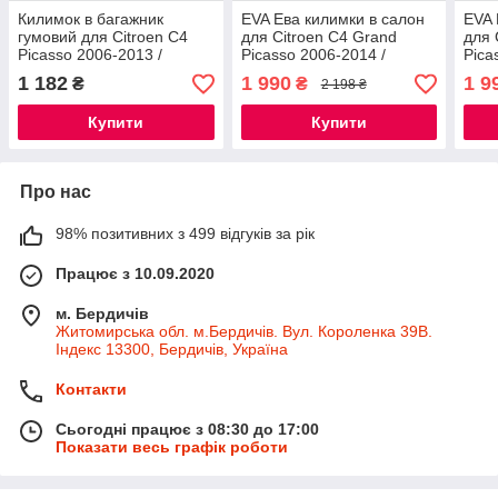
Килимок в багажник
EVA Ева килимки в салон
EVA 
гумовий для Citroen C4
для Citroen C4 Grand
для 
Picasso 2006-2013 /
Picasso 2006-2014 /
Pica
Сітроєн Пікасо автогум
Сітроєн С4 Гранд Пікасо
Сітр
1 182
1 990
1 9
₴
₴
2 198 ₴
килимки
кил
Купити
Купити
Про нас
98% позитивних з 499 відгуків за рік
Працює з 10.09.2020
м. Бердичів
Житомирська обл. м.Бердичів. Вул. Короленка 39В.
Індекс 13300, Бердичів, Україна
Контакти
Сьогодні працює з 08:30 до 17:00
Показати весь графік роботи