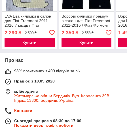
EVA Ева килимки в салон
Ворсові килимки преміум
Ворс
для Fiat Freemont 2011-
в салон для Fiat Freemont
для 
2016 7 місць / Фіат
2011-2016 / Фіат Фрімонт
2016
Фрімонт килимки
килимки
кил
2 290
2 350
1 4
₴
₴
2 500 ₴
2 558 ₴
Купити
Купити
Про нас
98% позитивних з 499 відгуків за рік
Працює з 10.09.2020
м. Бердичів
Житомирська обл. м.Бердичів. Вул. Короленка 39В.
Індекс 13300, Бердичів, Україна
Контакти
Сьогодні працює з 08:30 до 17:00
Показати весь графік роботи