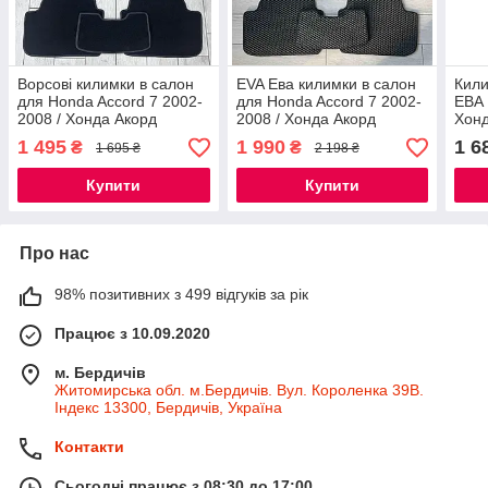
Ворсові килимки в салон
EVA Ева килимки в салон
Кили
для Honda Accord 7 2002-
для Honda Accord 7 2002-
ЕВА 
2008 / Хонда Акорд
2008 / Хонда Акорд
Хонд
килимки ворсові
килимки
/ Се
1 495
1 990
1 6
₴
₴
1 695 ₴
2 198 ₴
Купити
Купити
Про нас
98% позитивних з 499 відгуків за рік
Працює з 10.09.2020
м. Бердичів
Житомирська обл. м.Бердичів. Вул. Короленка 39В.
Індекс 13300, Бердичів, Україна
Контакти
Сьогодні працює з 08:30 до 17:00