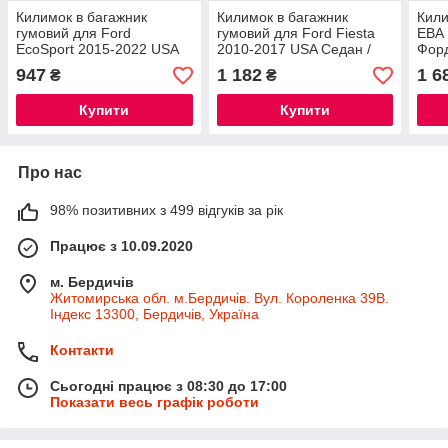
Килимок в багажник
Килимок в багажник
Кили
гумовий для Ford
гумовий для Ford Fiesta
ЕВА 
EcoSport 2015-2022 USA
2010-2017 USA Седан /
Форд
Нижня полиця / Форд
Форд Фієста автогум
947
1 182
1 6
₴
₴
ЕкоСпорт автогум
Купити
Купити
Про нас
98% позитивних з 499 відгуків за рік
Працює з 10.09.2020
м. Бердичів
Житомирська обл. м.Бердичів. Вул. Короленка 39В.
Індекс 13300, Бердичів, Україна
Контакти
Сьогодні працює з 08:30 до 17:00
Показати весь графік роботи