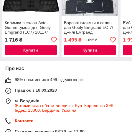
Килимки в салон Avto-
Ворсові килимки в салон
EVA 
Gumm гумові для Geely
для Geely Emgrand EC-7/
для 
Emgrand (EC7) 2011+/
Джилі Емгранд
Джил
Джилі Емгранд (EC7)
кил
1 716
1 495
1 9
₴
₴
1 695 ₴
2011+
Купити
Купити
Про нас
98% позитивних з 499 відгуків за рік
Працює з 10.09.2020
м. Бердичів
Житомирська обл. м.Бердичів. Вул. Короленка 39В.
Індекс 13300, Бердичів, Україна
Контакти
Сьогодні працює з 08:30 до 17:00