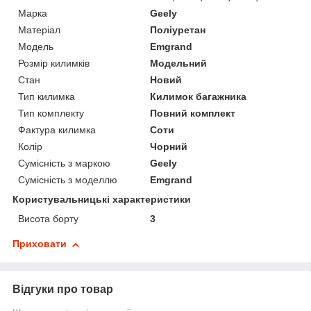
Марка
Geely
Матеріал
Поліуретан
Модель
Emgrand
Розмір килимків
Модельний
Стан
Новий
Тип килимка
Килимок багажника
Тип комплекту
Повний комплект
Фактура килимка
Соти
Колір
Чорний
Сумісність з маркою
Geely
Сумісність з моделлю
Emgrand
Користувальницькі характеристики
Висота борту
3
Приховати
Відгуки про товар