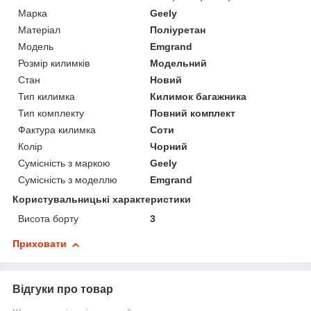
Марка
Geely
Матеріал
Поліуретан
Модель
Emgrand
Розмір килимків
Модельний
Стан
Новий
Тип килимка
Килимок багажника
Тип комплекту
Повний комплект
Фактура килимка
Соти
Колір
Чорний
Сумісність з маркою
Geely
Сумісність з моделлю
Emgrand
Користувальницькі характеристики
Висота борту
3
Приховати
Відгуки про товар