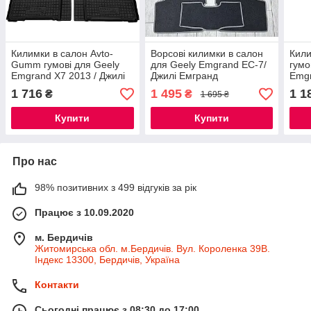
Килимки в салон Avto-
Ворсові килимки в салон
Кили
Gumm гумові для Geely
для Geely Emgrand EC-7/
гумо
Emgrand X7 2013 / Джилі
Джилі Емгранд
Emgr
Емгранд Ікс7 2013+
Джил
1 716
1 495
1 1
₴
₴
1 695 ₴
Купити
Купити
Про нас
98% позитивних з 499 відгуків за рік
Працює з 10.09.2020
м. Бердичів
Житомирська обл. м.Бердичів. Вул. Короленка 39В.
Індекс 13300, Бердичів, Україна
Контакти
Сьогодні працює з 08:30 до 17:00