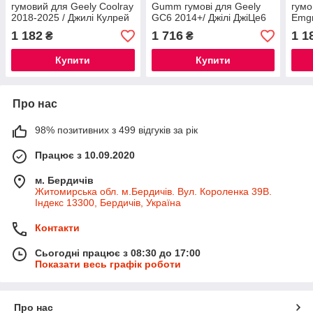
гумовий для Geely Coolray
Gumm гумові для Geely
гумо
2018-2025 / Джилі Кулрей
GC6 2014+/ Джілі ДжіЦе6
Emgr
автогум
Джил
1 182
1 716
1 1
₴
₴
Купити
Купити
Про нас
98% позитивних з 499 відгуків за рік
Працює з 10.09.2020
м. Бердичів
Житомирська обл. м.Бердичів. Вул. Короленка 39В.
Індекс 13300, Бердичів, Україна
Контакти
Сьогодні працює з 08:30 до 17:00
Показати весь графік роботи
Про нас