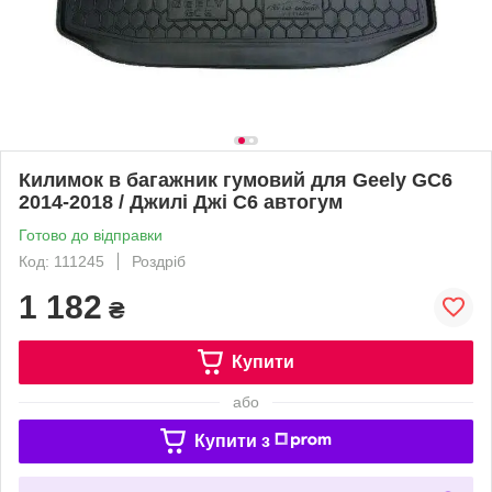
Килимок в багажник гумовий для Geely GC6
2014-2018 / Джилі Джі С6 автогум
Готово до відправки
Код: 111245
Роздріб
1 182
₴
Купити
або
Купити з