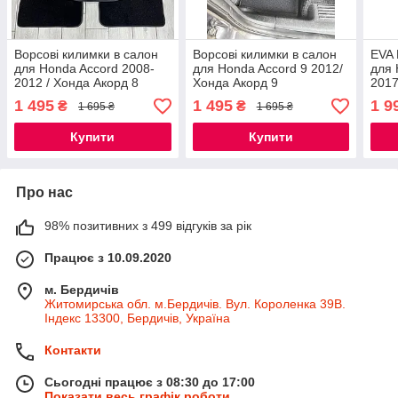
Ворсові килимки в салон
Ворсові килимки в салон
EVA 
для Honda Accord 2008-
для Honda Accord 9 2012/
для 
2012 / Хонда Акорд 8
Хонда Акорд 9
2017
кил
1 495
1 495
1 9
₴
₴
1 695 ₴
1 695 ₴
Купити
Купити
Про нас
98% позитивних з 499 відгуків за рік
Працює з 10.09.2020
м. Бердичів
Житомирська обл. м.Бердичів. Вул. Короленка 39В.
Індекс 13300, Бердичів, Україна
Контакти
Сьогодні працює з 08:30 до 17:00
Показати весь графік роботи