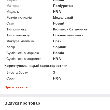
Матеріал
Поліуретан
Модель
HR-V
Розмір килимків
Модельний
Стан
Новий
Тип килимка
Килимок багажника
Тип комплекту
Повний комплект
Фактура килимка
Соти
Колір
Чорний
Сумісність з маркою
Honda
Сумісність з моделлю
HR-V
Користувальницькі характеристики
Висота борту
3
Серія
HR-V
Приховати
Відгуки про товар