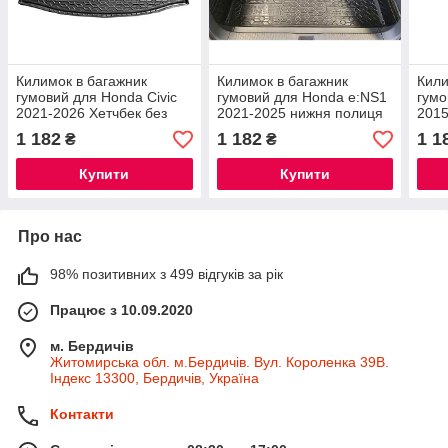
Килимок в багажник
Килимок в багажник
Кили
гумовий для Honda Civic
гумовий для Honda e:NS1
гумо
2021-2026 Хетчбек без
2021-2025 нижня полиця
2015
сабвуфера / Хонда Цівік
без сабвуфера / Хонда
Хонд
1 182
1 182
1 1
₴
₴
автогум килимки
енс1 автогум
Купити
Купити
Про нас
98% позитивних з 499 відгуків за рік
Працює з 10.09.2020
м. Бердичів
Житомирська обл. м.Бердичів. Вул. Короленка 39В.
Індекс 13300, Бердичів, Україна
Контакти