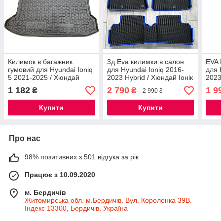
Килимок в багажник
3д Eva килимки в салон
EVA 
гумовий для Hyundai Ioniq
для Hyundai Ioniq 2016-
для 
5 2021-2025 / Хюндай
2023 Hybrid / Хюндай Іонік
2023
Іонік 5 Автогум
гібрид килимки з
іоні
1 182
2 790
1 9
₴
₴
2 990 ₴
бортиками
Купити
Купити
Про нас
98% позитивних з 501 відгука за рік
Працює з 10.09.2020
м. Бердичів
Житомирська обл. м.Бердичів. Вул. Короленка 39В.
Індекс 13300, Бердичів, Україна