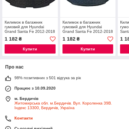
Килимок в багажник
Килимок в багажник
Кили
гумовий для Hyundai
гумовий для Hyundai
гумо
Grand Santa Fe 2012-2018
Grand Santa Fe 2012-2018
Sant
/ Хюндай Санта Фе
/ Хюндай Санта Фе
місц
1 182
1 182
1 1
₴
₴
автогум
автогум
авто
Купити
Купити
Про нас
98% позитивних з 501 відгука за рік
Працює з 10.09.2020
м. Бердичів
Житомирська обл. м.Бердичів. Вул. Короленка 39В.
Індекс 13300, Бердичів, Україна
Контакти
Сьогодні вихідний