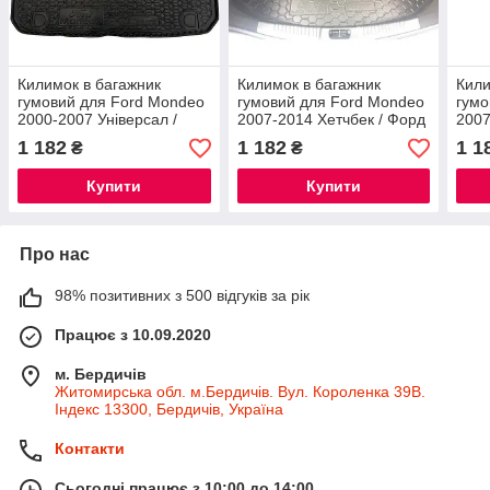
Килимок в багажник
Килимок в багажник
Кили
гумовий для Ford Mondeo
гумовий для Ford Mondeo
гумо
2000-2007 Універсал /
2007-2014 Хетчбек / Форд
2007
Форд Мондео 3 автогум
Мондео 4 автогум
Монд
1 182
1 182
1 1
₴
₴
повн
Купити
Купити
Про нас
98% позитивних з 500 відгуків за рік
Працює з 10.09.2020
м. Бердичів
Житомирська обл. м.Бердичів. Вул. Короленка 39В.
Індекс 13300, Бердичів, Україна
Контакти
Сьогодні працює з 10:00 до 14:00