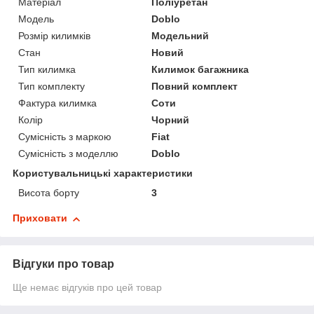
Матеріал
Поліуретан
Модель
Doblo
Розмір килимків
Модельний
Стан
Новий
Тип килимка
Килимок багажника
Тип комплекту
Повний комплект
Фактура килимка
Соти
Колір
Чорний
Сумісність з маркою
Fiat
Сумісність з моделлю
Doblo
Користувальницькі характеристики
Висота борту
3
Приховати
Відгуки про товар
Ще немає відгуків про цей товар