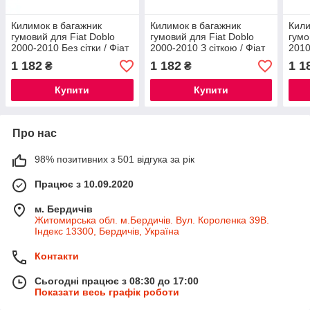
Килимок в багажник
Килимок в багажник
Кили
гумовий для Fiat Doblo
гумовий для Fiat Doblo
гумо
2000-2010 Без сітки / Фіат
2000-2010 З сіткою / Фіат
2010
Добло автогум
Добло автогум
місц
1 182
1 182
1 1
₴
₴
Купити
Купити
Про нас
98% позитивних з 501 відгука за рік
Працює з 10.09.2020
м. Бердичів
Житомирська обл. м.Бердичів. Вул. Короленка 39В.
Індекс 13300, Бердичів, Україна
Контакти
Сьогодні працює з 08:30 до 17:00
Показати весь графік роботи