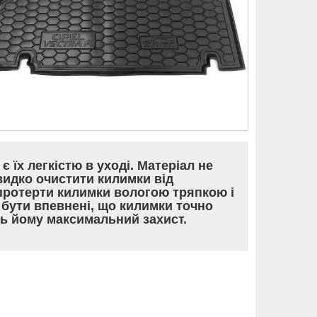
їх легкістю в уході. Матеріал не
швидко очистити килимки від
протерти килимки вологою тряпкою і
 бути впевнені, що килимки точно
ть йому максимальний захист.