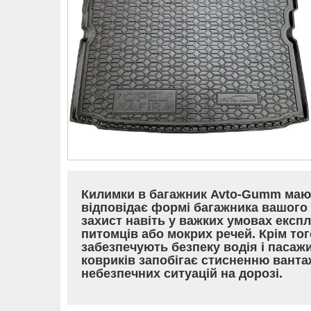
Килимки в багажник Avto-Gumm мают
відповідає формі багажника вашого 
захист навіть у важких умовах експл
питомців або мокрих речей. Крім то
забезпечують безпеку водія і пасаж
ковриків запобігає стисненню вант
небезпечних ситуацій на дорозі.