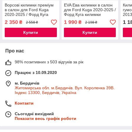
Ворсові килимки преміум
EVA Ева килимки в салон
Кили
в салон для Ford Kuga
для Ford Kuga 2020-2025 /
гумо
2020-2025 / Форд Куга
Форд Куга килимки
2013
килимки
авто
2 350
1 990
1 1
₴
₴
2 558 ₴
2 198 ₴
Купити
Купити
Про нас
98% позитивних з 503 відгуків за рік
Працює з 10.09.2020
м. Бердичів
Житомирська обл. м.Бердичів. Вул. Короленка 39В.
Індекс 13300, Бердичів, Україна
Контакти
Сьогодні вихідний
Показати весь графік роботи