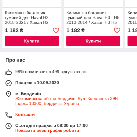
Килимок в багажник
Килимок в багажник
Кили
гумовий для Haval H2
гумовий для Haval H3 - H5
гумо
2018-2021 / Хавал Н2
2010-2014 / Хавал Н3 Н5
2011
автогум
автогум
авто
1 182
1 182
1 1
₴
₴
Купити
Купити
Про нас
98% позитивних з 499 відгуків за рік
Працює з 10.09.2020
м. Бердичів
Житомирська обл. м.Бердичів. Вул. Короленка 39В.
Індекс 13300, Бердичів, Україна
Контакти
Сьогодні працює з 08:30 до 17:00
Показати весь графік роботи