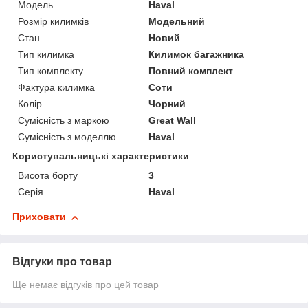
Модель
Haval
Розмір килимків
Модельний
Стан
Новий
Тип килимка
Килимок багажника
Тип комплекту
Повний комплект
Фактура килимка
Соти
Колір
Чорний
Сумісність з маркою
Great Wall
Сумісність з моделлю
Haval
Користувальницькі характеристики
Висота борту
3
Серія
Haval
Приховати
Відгуки про товар
Ще немає відгуків про цей товар