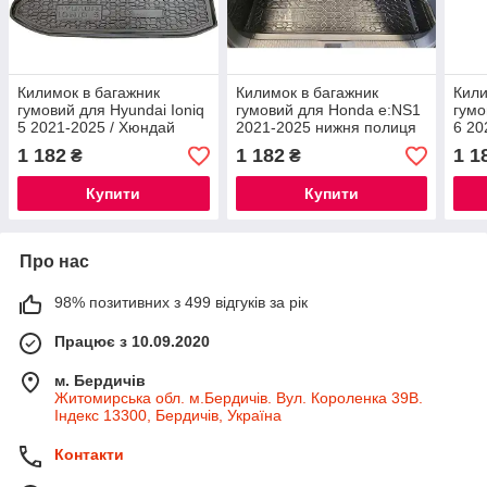
Килимок в багажник
Килимок в багажник
Кили
гумовий для Hyundai Ioniq
гумовий для Honda e:NS1
гумо
5 2021-2025 / Хюндай
2021-2025 нижня полиця
6 20
Іонік 5 Автогум
без сабвуфера / Хонда
Іоні
1 182
1 182
1 1
₴
₴
енс1 автогум
Купити
Купити
Про нас
98% позитивних з 499 відгуків за рік
Працює з 10.09.2020
м. Бердичів
Житомирська обл. м.Бердичів. Вул. Короленка 39В.
Індекс 13300, Бердичів, Україна
Контакти