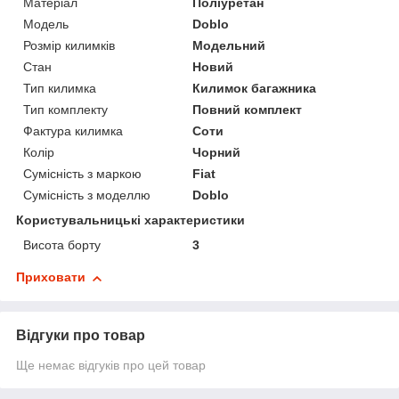
Матеріал
Поліуретан
Модель
Doblo
Розмір килимків
Модельний
Стан
Новий
Тип килимка
Килимок багажника
Тип комплекту
Повний комплект
Фактура килимка
Соти
Колір
Чорний
Сумісність з маркою
Fiat
Сумісність з моделлю
Doblo
Користувальницькі характеристики
Висота борту
3
Приховати
Відгуки про товар
Ще немає відгуків про цей товар