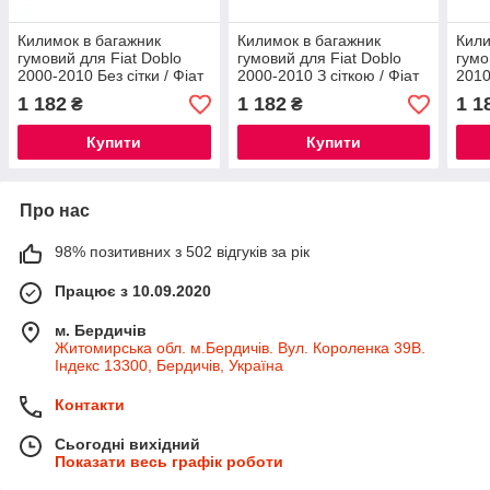
Килимок в багажник
Килимок в багажник
Кили
гумовий для Fiat Doblo
гумовий для Fiat Doblo
гумо
2000-2010 Без сітки / Фіат
2000-2010 З сіткою / Фіат
2010
Добло автогум
Добло автогум
місц
1 182
1 182
1 1
₴
₴
Купити
Купити
Про нас
98% позитивних з 502 відгуків за рік
Працює з 10.09.2020
м. Бердичів
Житомирська обл. м.Бердичів. Вул. Короленка 39В.
Індекс 13300, Бердичів, Україна
Контакти
Сьогодні вихідний
Показати весь графік роботи