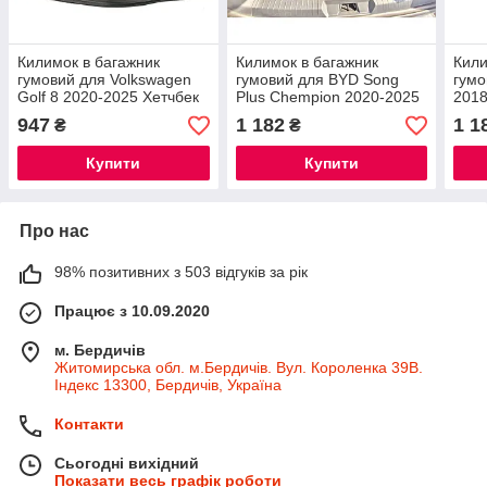
Килимок в багажник
Килимок в багажник
Кили
гумовий для Volkswagen
гумовий для BYD Song
гумо
Golf 8 2020-2025 Хетчбек
Plus Chempion 2020-2025
2018
нижня полиця /
Нижня полиця / Бі ай ді
Нижн
947
1 182
1 1
₴
₴
Фольксваген Гольф 8
сонг плюс автогум
Фоку
Купити
Купити
Про нас
98% позитивних з 503 відгуків за рік
Працює з 10.09.2020
м. Бердичів
Житомирська обл. м.Бердичів. Вул. Короленка 39В.
Індекс 13300, Бердичів, Україна
Контакти
Сьогодні вихідний
Показати весь графік роботи