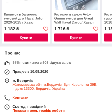
Килимок в багажник
Килимки в салон Avto-
Кили
гумовий для Haval Jolion
Gumm гумові для Great
гумо
2020-2025 / Хавал
Wall Haval Dargo/ Хавал
2018
Джоліон автогум
Дарго
авто
1 182
1 716
1 1
₴
₴
Купити
Купити
Про нас
98% позитивних з 503 відгуків за рік
Працює з 10.09.2020
м. Бердичів
Житомирська обл. м.Бердичів. Вул. Короленка 39В.
Індекс 13300, Бердичів, Україна
Контакти
Сьогодні вихідний
Показати весь графік роботи