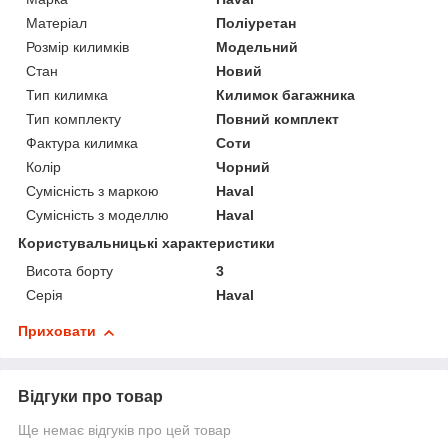
Матеріал
Поліуретан
Розмір килимків
Модельний
Стан
Новий
Тип килимка
Килимок багажника
Тип комплекту
Повний комплект
Фактура килимка
Соти
Колір
Чорний
Сумісність з маркою
Haval
Сумісність з моделлю
Haval
Користувальницькі характеристики
Висота борту
3
Серія
Haval
Приховати
Відгуки про товар
Ще немає відгуків про цей товар