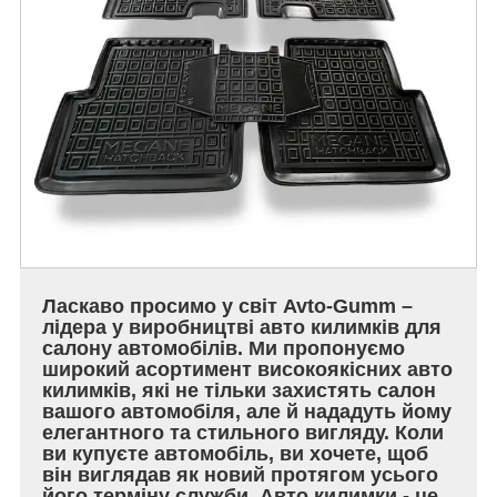
Ласкаво просимо у світ Avto-Gumm –
лідера у виробництві авто килимків для
салону автомобілів. Ми пропонуємо
широкий асортимент високоякісних авто
килимків, які не тільки захистять салон
вашого автомобіля, але й нададуть йому
елегантного та стильного вигляду. Коли
ви купуєте автомобіль, ви хочете, щоб
він виглядав як новий протягом усього
його терміну служби. Авто килимки - це