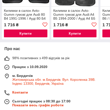
Килимки в салон Avto-
Килимки в салон Avto-
Кили
Gumm гумові для Audi 80
Gumm гумові для Audi A4
Gumm
B4 1991-1996 / Ауді 80 Б4
B5 1994-2000 / Ауді А4 Б5
B6 /
автогум
автогум
А4 Б
1 716
1 716
1 7
₴
₴
Купити
Купити
Про нас
98% позитивних з 499 відгуків за рік
Працює з 10.09.2020
м. Бердичів
Житомирська обл. м.Бердичів. Вул. Короленка 39В.
Індекс 13300, Бердичів, Україна
Контакти
Сьогодні працює з 08:30 до 17:00
Показати весь графік роботи