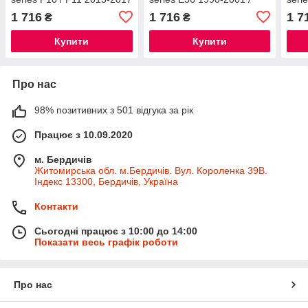
/ БМВ 5 серія Ф10 / Ф11
БМВ 3 серія E36 автогум
БМВ 
1 716
1 716
1 7
₴
₴
автогум
Купити
Купити
Про нас
98% позитивних з 501 відгука за рік
Працює з 10.09.2020
м. Бердичів
Житомирська обл. м.Бердичів. Вул. Короленка 39В.
Індекс 13300, Бердичів, Україна
Контакти
Сьогодні працює з 10:00 до 14:00
Показати весь графік роботи
Про нас