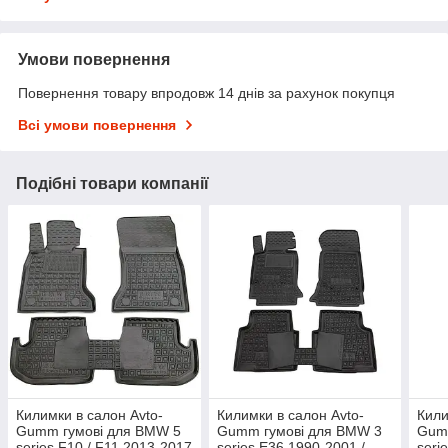
Умови повернення
Повернення товару впродовж 14 днів за рахунок покупця
Всі умови повернення
Подібні товари компанії
Килимки в салон Avto-
Килимки в салон Avto-
Кили
Gumm гумові для BMW 5
Gumm гумові для BMW 3
Gum
series F10 / F11 2013-2017
series E36 1990-2001 /
seri