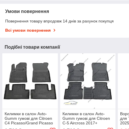
Умови повернення
Повернення товару впродовж 14 днів за рахунок покупця
Всі умови повернення
Подібні товари компанії
Килимки в салон Avto-
Килимки в салон Avto-
Ворс
Gumm гумові для Citroen
Gumm гумові для Citroen
для 
C4 Picasso/Grand Picasso
C-5 Aircross 2017+
2025
2013 / Сітроен Ц4 Пікасо
ворс