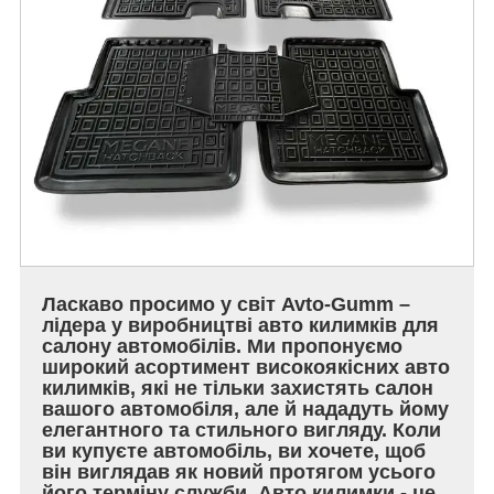
Ласкаво просимо у світ Avto-Gumm –
лідера у виробництві авто килимків для
салону автомобілів. Ми пропонуємо
широкий асортимент високоякісних авто
килимків, які не тільки захистять салон
вашого автомобіля, але й нададуть йому
елегантного та стильного вигляду. Коли
ви купуєте автомобіль, ви хочете, щоб
він виглядав як новий протягом усього
його терміну служби. Авто килимки - це