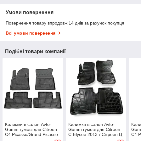
Умови повернення
Повернення товару впродовж 14 днів за рахунок покупця
Всі умови повернення
Подібні товари компанії
Килимки в салон Avto-
Килимки в салон Avto-
Кили
Gumm гумові для Citroen
Gumm гумові для Citroen
Gumm
C4 Picasso/Grand Picasso
C-Elysee 2013-/ Сітроен Ц
C4 P
2013 / Сітроен Ц4 Пікасо
Елізе 2013-
Ц4 П