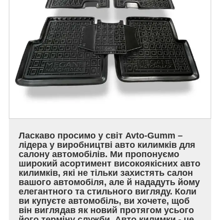
Ласкаво просимо у світ Avto-Gumm –
лідера у виробництві авто килимків для
салону автомобілів. Ми пропонуємо
широкий асортимент високоякісних авто
килимків, які не тільки захистять салон
вашого автомобіля, але й нададуть йому
елегантного та стильного вигляду. Коли
ви купуєте автомобіль, ви хочете, щоб
він виглядав як новий протягом усього
його терміну служби. Авто килимки - це