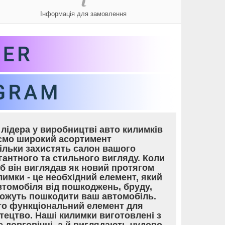
Інформація для замовлення
лідера у виробництві авто килимків
уємо широкий асортимент
тільки захистять салон вашого
гантного та стильного вигляду. Коли
об він виглядав як новий протягом
лимки - це необхідний елемент, який
томобіля від пошкоджень, бруду,
 можуть пошкодити ваш автомобіль.
то функціональний елемент для
тецтво. Наші килимки виготовлені з