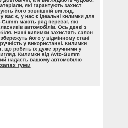
е довговічні, а й виглядають чудово.
теріали, які гарантують захист
ують його зовнішній вигляд.
у вас є, у нас є ідеальні килимки для
o-Gumm мають ряд переваг, які
асників автомобілів. Ось деякі з
обіля. Наші килимки захистять салон
збережуть його у відмінному стані
Зручність у використанні. Килимки
, що робить їх дуже зручними у
вигляд. Килимки від Avto-Gumm
кий надасть вашому автомобілю
запах гуми