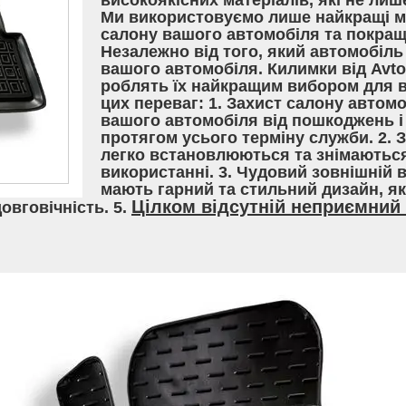
високоякісних матеріалів, які не лиш
Ми використовуємо лише найкращі ма
салону вашого автомобіля та покращ
Незалежно від того, який автомобіль 
вашого автомобіля. Килимки від Avt
роблять їх найкращим вибором для вл
цих переваг: 1. Захист салону автом
вашого автомобіля від пошкоджень і 
протягом усього терміну служби. 2. 
легко встановлюються та знімаються
використанні. 3. Чудовий зовнішній 
мають гарний та стильний дизайн, я
Цілком відсутній неприємний 
довговічність. 5.