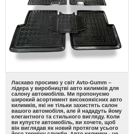
Ласкаво просимо у світ Avto-Gumm –
лідера у виробництві авто килимків для
салону автомобілів. Ми пропонуємо
широкий асортимент високоякісних авто
килимків, які не тільки захистять салон
вашого автомобіля, але й нададуть йому
елегантного та стильного вигляду. Коли
ви купуєте автомобіль, ви хочете, щоб
він виглядав як новий протягом усього
його терміну служби. Авто килимки - це