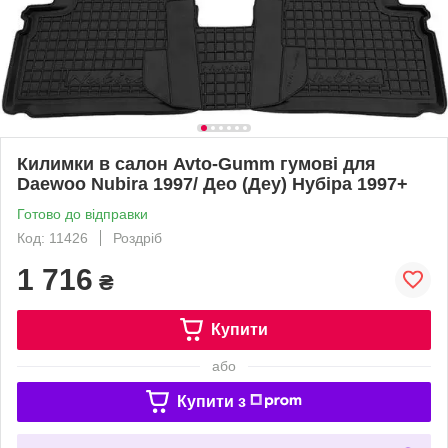
Килимки в салон Avto-Gumm гумові для
Daewoo Nubira 1997/ Део (Деу) Нубіра 1997+
Готово до відправки
Код: 11426
Роздріб
1 716
₴
Купити
або
Купити з