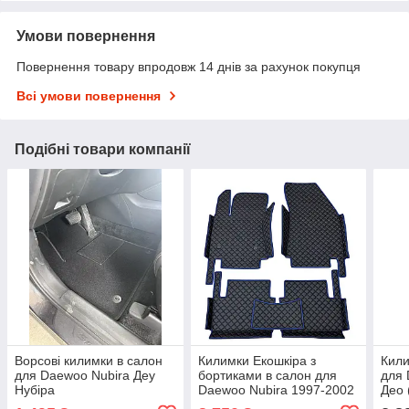
Умови повернення
Повернення товару впродовж 14 днів за рахунок покупця
Всі умови повернення
Подібні товари компанії
Ворсові килимки в салон
Килимки Екошкіра з
Кили
для Daewoo Nubira Деу
бортиками в салон для
для 
Нубіра
Daewoo Nubira 1997-2002
Део 
/ Део Нубіра килимки