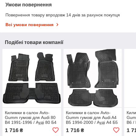
Умови повернення
Повернення товару впродовж 14 днів за рахунок покупця
Всі умови повернення
Подібні товари компанії
Килимки в салон Avto-
Килимки в салон Avto-
Кили
Gumm гумові для Audi 80
Gumm гумові для Audi A4
Gumm
B4 1991-1996 / Ауді 80 Б4
B5 1994-2000 / Ауді А4 Б5
B6 /
автогум
автогум
А4 Б
1 716
1 716
1 7
₴
₴