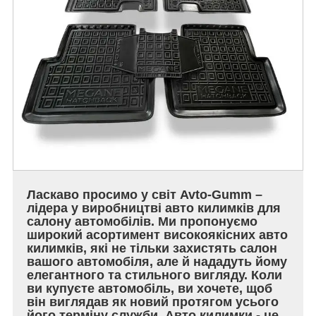
Ласкаво просимо у світ Avto-Gumm –
лідера у виробництві авто килимків для
салону автомобілів. Ми пропонуємо
широкий асортимент високоякісних авто
килимків, які не тільки захистять салон
вашого автомобіля, але й нададуть йому
елегантного та стильного вигляду. Коли
ви купуєте автомобіль, ви хочете, щоб
він виглядав як новий протягом усього
його терміну служби. Авто килимки - це