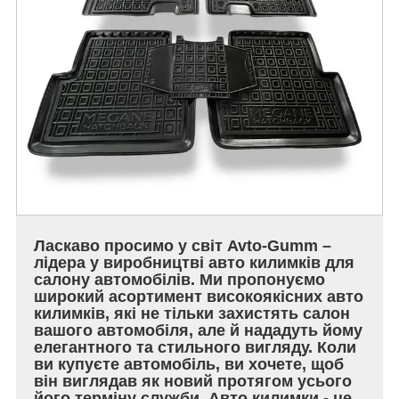
Ласкаво просимо у світ Avto-Gumm –
лідера у виробництві авто килимків для
салону автомобілів. Ми пропонуємо
широкий асортимент високоякісних авто
килимків, які не тільки захистять салон
вашого автомобіля, але й нададуть йому
елегантного та стильного вигляду. Коли
ви купуєте автомобіль, ви хочете, щоб
він виглядав як новий протягом усього
його терміну служби. Авто килимки - це