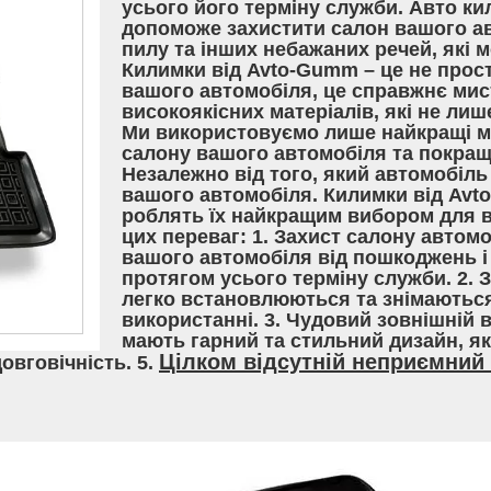
усього його терміну служби. Авто ки
допоможе захистити салон вашого ав
пилу та інших небажаних речей, які
Килимки від Avto-Gumm – це не прос
вашого автомобіля, це справжнє мис
високоякісних матеріалів, які не лиш
Ми використовуємо лише найкращі ма
салону вашого автомобіля та покращ
Незалежно від того, який автомобіль 
вашого автомобіля. Килимки від Avt
роблять їх найкращим вибором для вл
цих переваг: 1. Захист салону автом
вашого автомобіля від пошкоджень і 
протягом усього терміну служби. 2. 
легко встановлюються та знімаються
використанні. 3. Чудовий зовнішній 
мають гарний та стильний дизайн, я
Цілком відсутній неприємний 
довговічність. 5.