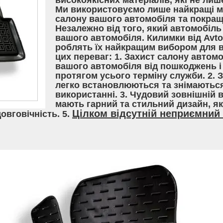
високоякісних матеріалів, які не лиш
Ми використовуємо лише найкращі ма
салону вашого автомобіля та покращ
Незалежно від того, який автомобіль 
вашого автомобіля. Килимки від Avt
роблять їх найкращим вибором для вл
цих переваг: 1. Захист салону автом
вашого автомобіля від пошкоджень і 
протягом усього терміну служби. 2. 
легко встановлюються та знімаються
використанні. 3. Чудовий зовнішній 
мають гарний та стильний дизайн, я
Цілком відсутній неприємний 
довговічність. 5.