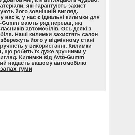
е довговічні, а й виглядають чудово.
теріали, які гарантують захист
ують його зовнішній вигляд.
у вас є, у нас є ідеальні килимки для
o-Gumm мають ряд переваг, які
асників автомобілів. Ось деякі з
обіля. Наші килимки захистять салон
збережуть його у відмінному стані
Зручність у використанні. Килимки
, що робить їх дуже зручними у
вигляд. Килимки від Avto-Gumm
кий надасть вашому автомобілю
запах гуми