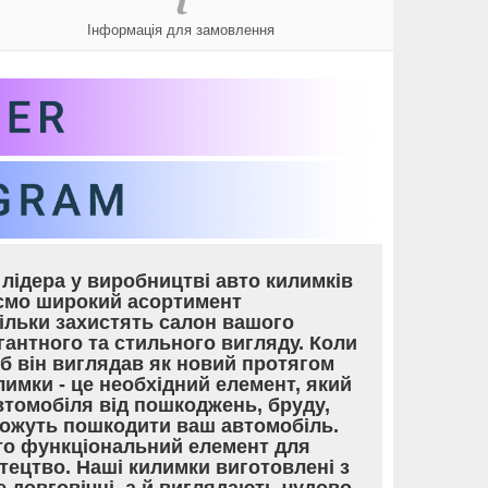
Інформація для замовлення
лідера у виробництві авто килимків
уємо широкий асортимент
тільки захистять салон вашого
гантного та стильного вигляду. Коли
об він виглядав як новий протягом
лимки - це необхідний елемент, який
томобіля від пошкоджень, бруду,
 можуть пошкодити ваш автомобіль.
то функціональний елемент для
тецтво. Наші килимки виготовлені з