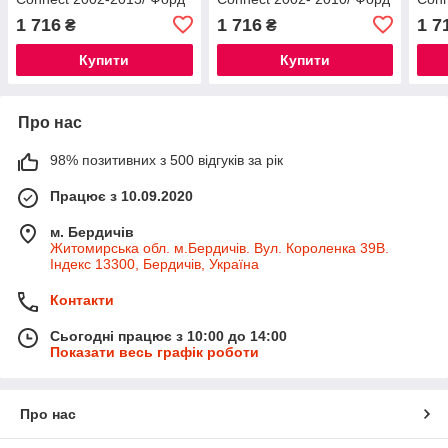
Конект 2002- (коротка
Конект 2002- (довга база)
Коне
1 716
1 716
1 7
₴
₴
база)
Купити
Купити
Про нас
98% позитивних з 500 відгуків за рік
Працює з 10.09.2020
м. Бердичів
Житомирська обл. м.Бердичів. Вул. Короленка 39В.
Індекс 13300, Бердичів, Україна
Контакти
Сьогодні працює з 10:00 до 14:00
Показати весь графік роботи
Про нас