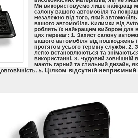
високоякісних матеріалів, які не лиш
Ми використовуємо лише найкращі ма
салону вашого автомобіля та покращ
Незалежно від того, який автомобіль 
вашого автомобіля. Килимки від Avt
роблять їх найкращим вибором для вл
цих переваг: 1. Захист салону автом
вашого автомобіля від пошкоджень і 
протягом усього терміну служби. 2. 
легко встановлюються та знімаються
використанні. 3. Чудовий зовнішній 
мають гарний та стильний дизайн, я
Цілком відсутній неприємний 
довговічність. 5.