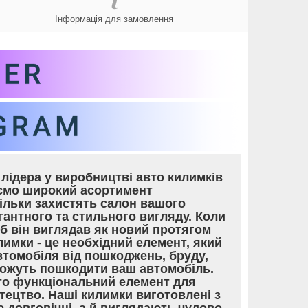
Інформація для замовлення
лідера у виробництві авто килимків
уємо широкий асортимент
тільки захистять салон вашого
гантного та стильного вигляду. Коли
об він виглядав як новий протягом
лимки - це необхідний елемент, який
томобіля від пошкоджень, бруду,
 можуть пошкодити ваш автомобіль.
то функціональний елемент для
тецтво. Наші килимки виготовлені з