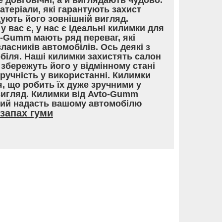
е довговічні, а й виглядають чудово.
теріали, які гарантують захист
ують його зовнішній вигляд.
у вас є, у нас є ідеальні килимки для
o-Gumm мають ряд переваг, які
асників автомобілів. Ось деякі з
обіля. Наші килимки захистять салон
збережуть його у відмінному стані
Зручність у використанні. Килимки
, що робить їх дуже зручними у
вигляд. Килимки від Avto-Gumm
кий надасть вашому автомобілю
запах гуми