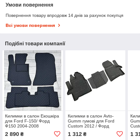
Умови повернення
Повернення товару впродовж 14 днів за рахунок покупця
Всі умови повернення
Подібні товари компанії
Килимки в салон Екошкіра
Килимки в салон Avto-
Кили
для Ford F-150/ Форд
Gumm гумові для Ford
Gumm
Ф150 2004-2008
Custom 2012 / Форд
Cust
Кастом - 2012- (1+1)
Каст
2 890
1 312
1 3
₴
₴
(Перший ряд)
(Пер