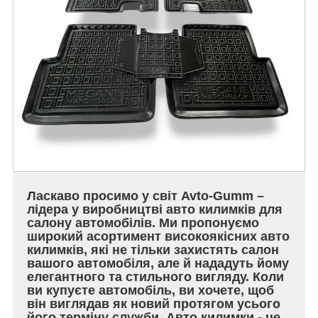
Ласкаво просимо у світ Avto-Gumm –
лідера у виробництві авто килимків для
салону автомобілів. Ми пропонуємо
широкий асортимент високоякісних авто
килимків, які не тільки захистять салон
вашого автомобіля, але й нададуть йому
елегантного та стильного вигляду. Коли
ви купуєте автомобіль, ви хочете, щоб
він виглядав як новий протягом усього
його терміну служби. Авто килимки - це